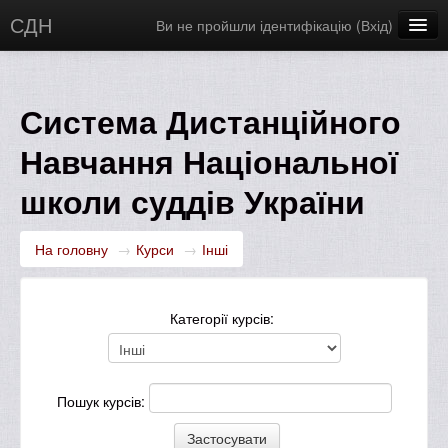
СДН
Ви не пройшли ідентифікацію (
Вхід
)
Українська ‎(uk)‎
Система Дистанційного
Навчання Національної
школи суддів України
На головну
→
Курси
→
Інші
Категорії курсів:
Пошук курсів: