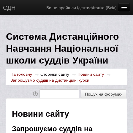
СДН
Ви не пройшли ідентифікацію (
Вхід
)
Українська ‎(uk)‎
Система Дистанційного
Навчання Національної
школи суддів України
На головну
→
Сторінки сайту
→
Новини сайту
→
Запрошуємо суддів на дистанційні курси!
Новини сайту
Запрошуємо суддів на