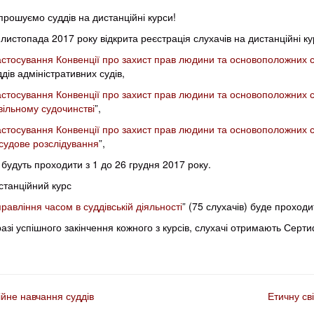
прошуємо
суддів
на дистанційні курси!
 листопада 2017 року відкрита реєстрація слухачів на дистанційні к
астосування Конвенції про захист прав людини та основоположних 
ддів адміністративних судів,
астосування Конвенції про захист прав людини та основоположних с
вільному судочинстві
”
,
астосування Конвенції про захист прав людини та основоположних с
судове розслідування
”
,
і будуть проходити з
1 до 26 грудня 2017 року.
станційний курс
равління часом в суддівській діяльності
”
(75 слухачів) буде проходи
разі успішного закінчення кожного з курсів, слухачі отримають Серт
ійне навчання суддів
Етичну св