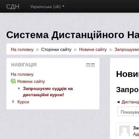
СДН
Українська ‎(uk)‎
Система Дистанційного На
На головну
▶︎
Сторінки сайту
▶︎
Новини сайту
▶︎
Запрошуємо 
НАВІГАЦІЯ
Нови
На головну
Новини сайту
Запро
Запрошуємо суддів на
дистанційні курси!
Курси
Дистанц
За
Ад