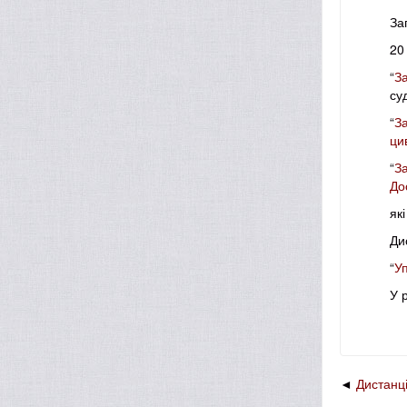
За
20
“
З
су
“
З
ци
“
З
До
як
Ди
“
Уп
У 
Дистанц