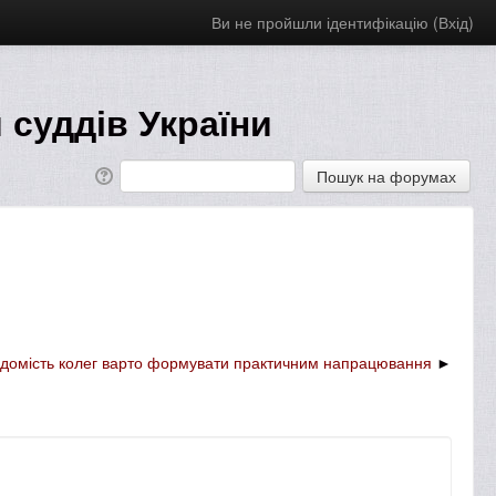
Ви не пройшли ідентифікацію (
Вхід
)
 суддів України
ідомість колег варто формувати практичним напрацювання